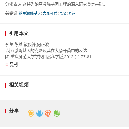
分泌表达,这将为纳豆激酶基因工程的深入研究奠定基础。
关键词:
纳豆激酶基因
;
大肠杆菌
;
克隆
;
表达
引用本文
李莹,陈斌,敬俊锋,何正波
.纳豆激酶基因的克隆及其在大肠杆菌中的表达
[J].重庆师范大学学报自然科学版,2012,(1):77-81
复制
相关视频
分享