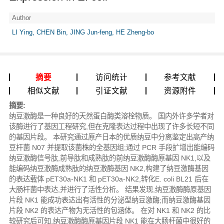
Author
LI Ying, CHEN Bin, JING Jun-feng, HE Zheng-bo
摘要
访问统计
参考文献
相似文献
引证文献
资源附件
摘要:
纳豆激酶是一种良好的天然蛋白酶类溶栓物质。 国内外许多学者对
该酶进行了基因工程研究,但在克隆表达过程中出现了许多长短不同
的基因片段。 本研究通过原产日本的优质纳豆中分离鉴定出高产纳
豆杆菌 N07 并提取该菌株的全基因组;通过 PCR 手段扩增出能编码
纳豆激酶信号肽,前导肽和成熟肽的前纳豆激酶酶原基因 NK1,以及
能编码纳豆激酶成熟肽的纳豆激酶基因 NK2,构建了纳豆激酶基因
的表达载体 pET30a-NK1 和 pET30a-NK2,转化E. coli BL21 后在
大肠杆菌中表达,并进行了活性分析。 结果发现,纳豆激酶酶原基因
片段 NK1 能成功表达出有活性的分泌型纳豆激酶;而纳豆激酶基因
片段 NK2 的表达产物为无活性的包涵体。 在对 NK1 和 NK2 的比
较研究后可知,纳豆激酶酶原基因片段 NK1 能在大肠杆菌中很好的