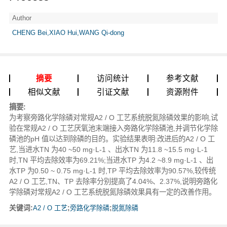
Author
CHENG Bei,XIAO Hui,WANG Qi-dong
摘要
访问统计
参考文献
相似文献
引证文献
资源附件
摘要:
为考察旁路化学除磷对常规A2 / O 工艺系统脱氮除磷效果的影响,试
验在常规A2 / O 工艺厌氧池末端接入旁路化学除磷池,并调节化学除
磷池的pH 值以达到除磷的目的。实验结果表明:改进后的A2 / O 工
艺,当进水TN 为40 ~50 mg·L-1 、出水TN 为11.8 ~15.5 mg·L-1
时,TN 平均去除效率为69.21%;当进水TP 为4.2 ~8.9 mg·L-1 、出
水TP 为0.50 ~ 0.75 mg·L-1 时,TP 平均去除效率为90.57%,较传统
A2 / O 工艺,TN、TP 去除率分别提高了4.04%、2.37%,说明旁路化
学除磷对常规A2 / O 工艺系统脱氮除磷效果具有一定的改善作用。
关键词:
A2 / O 工艺
;
旁路化学除磷
;
脱氮除磷