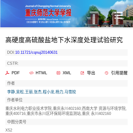
高硬度高硫酸盐地下水深度处理试验研究
DOI:
10.11721/cqnuj20140631
CSTR:
PDF
HTML
XML
导出
引用提醒
作者
李静,吴松,王丽,张杰,程小龙,杨力,马雪姣
作者单位
重庆水利电力职业技术学院,重庆永川402160;西南大学 资源与环境学院,
重庆400716;重庆市永川区环保局环境监测站,重庆 永川402160
中图分类号
X52