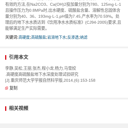
有效的方法,在Na2CO3、Ca(OH)2投加量分别为780、125mg·L-1
且操作压力为0.8MPa时,出水硬度、硫酸盐含量、溶解性总固体含
量分别为40、36、193mg·L-1,pH值为7.45,产水率为70.59%。处
理后的地下水水质达到《饮用净水水质标准》(CJ94-2005)要求,且
能够满足生产实际需要。
关键词:
高硬度
;
高硫酸盐
;
岩溶地下水
;
反渗透
;
纳滤
引用本文
李静,吴松,王丽,张杰,程小龙,杨力,马雪姣
.高硬度高硫酸盐地下水深度处理试验研究
[J].重庆师范大学学报自然科学版,2014,(6):153-158
复制
相关视频