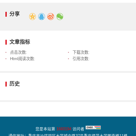
分享
文章指标
点击次数:
下载次数:
Html阅读次数:
引用次数:
历史
您是本站第
1660194
访问者
通信地址：重庆市沙坪坝区大学城中路37号重庆师范大学图南楼11楼