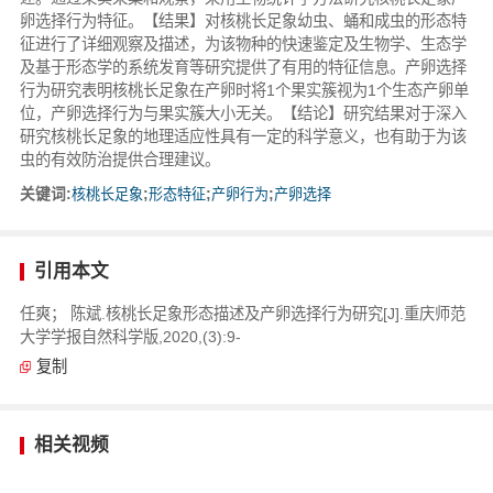
卵选择行为特征。【结果】对核桃长足象幼虫、蛹和成虫的形态特
征进行了详细观察及描述，为该物种的快速鉴定及生物学、生态学
及基于形态学的系统发育等研究提供了有用的特征信息。产卵选择
行为研究表明核桃长足象在产卵时将1个果实簇视为1个生态产卵单
位，产卵选择行为与果实簇大小无关。【结论】研究结果对于深入
研究核桃长足象的地理适应性具有一定的科学意义，也有助于为该
虫的有效防治提供合理建议。
关键词:
核桃长足象
;
形态特征
;
产卵行为
;
产卵选择
引用本文
任爽； 陈斌.核桃长足象形态描述及产卵选择行为研究[J].重庆师范
大学学报自然科学版,2020,(3):9-
复制
相关视频