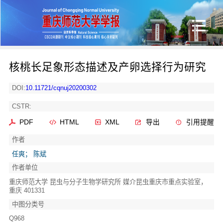
核桃长足象形态描述及产卵选择行为研究
DOI:
10.11721/cqnuj20200302
CSTR:
PDF
HTML
XML
导出
引用提醒
作者
任爽； 陈斌
作者单位
重庆师范大学 昆虫与分子生物学研究所 媒介昆虫重庆市重点实验室，
重庆 401331
中图分类号
Q968