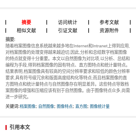
摘要
访问统计
参考文献
相似文献
引证文献
资源附件
摘要:
随着档案图像信息系统越来越多地在Internet和Intranet上得到应用,
对档案图像的处理变得越来越迫切,因此,分析和总结数字档案图像
的特点就变得十分重要。本文以自然图像为对比项,以分析、总结和
编程为手段,得到档案图像的固有特点、直方图特点和统计量特点。
结果表明,档案图像具有较高的空间分辨率要求和较低的颜色分辨率
要求,具有符号级冗余和版面高度结构化等特点;而且档案图像的直
方图特点和统计量特点与自然图像存在明显差异。这些特点导致档
案图像的增强和压缩应该有别于自然图像。由于图像特点众多,尚需
进一步研究。
关键词:
档案图像
;
自然图像
;
图像特点
;
直方图
;
图像统计量
引用本文