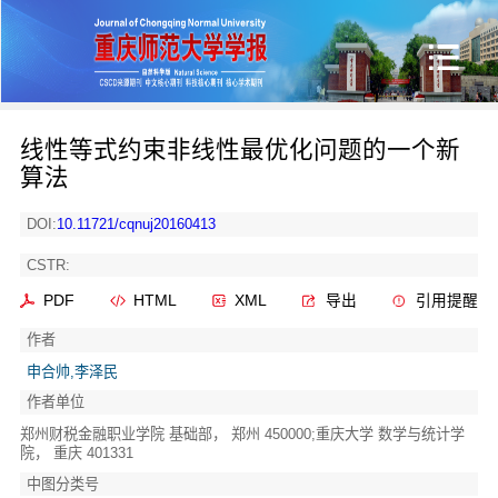
线性等式约束非线性最优化问题的一个新
算法
DOI:
10.11721/cqnuj20160413
CSTR:
PDF
HTML
XML
导出
引用提醒
作者
申合帅,李泽民
作者单位
郑州财税金融职业学院 基础部， 郑州 450000;重庆大学 数学与统计学
院， 重庆 401331
中图分类号