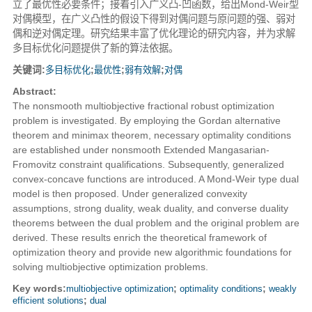
立了最优性必要条件；接着引入广义凸-凹函数，给出Mond-Weir型
对偶模型，在广义凸性的假设下得到对偶问题与原问题的强、弱对
偶和逆对偶定理。研究结果丰富了优化理论的研究内容，并为求解
多目标优化问题提供了新的算法依据。
关键词:
多目标优化
;
最优性
;
弱有效解
;
对偶
Abstract:
The nonsmooth multiobjective fractional robust optimization
problem is investigated. By employing the Gordan alternative
theorem and minimax theorem, necessary optimality conditions
are established under nonsmooth Extended Mangasarian-
Fromovitz constraint qualifications. Subsequently, generalized
convex-concave functions are introduced. A Mond-Weir type dual
model is then proposed. Under generalized convexity
assumptions, strong duality, weak duality, and converse duality
theorems between the dual problem and the original problem are
derived. These results enrich the theoretical framework of
optimization theory and provide new algorithmic foundations for
solving multiobjective optimization problems.
Key words:
multiobjective optimization
;
optimality conditions
;
weakly
efficient solutions
;
dual