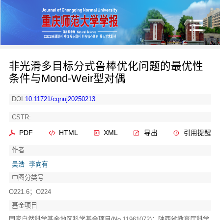
非光滑多目标分式鲁棒优化问题的最优性
条件与Mond-Weir型对偶
DOI:
10.11721/cqnuj20250213
CSTR:
PDF
HTML
XML
导出
引用提醒
作者
吴浩
李向有
中图分类号
O221.6；O224
基金项目
国家自然科学基金地区科学基金项目(No.11961072)；陕西省教育厅科学