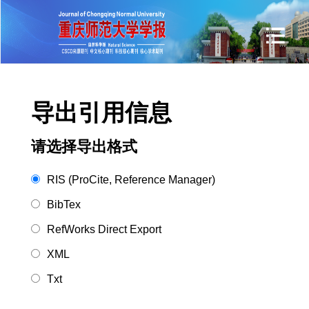
导出引用信息
请选择导出格式
RIS (ProCite, Reference Manager)
BibTex
RefWorks Direct Export
XML
Txt