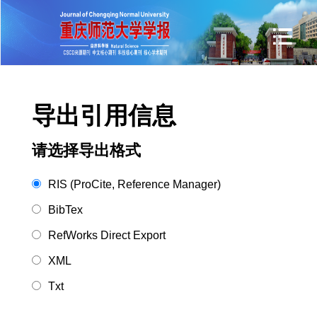
导出引用信息
请选择导出格式
RIS (ProCite, Reference Manager)
BibTex
RefWorks Direct Export
XML
Txt