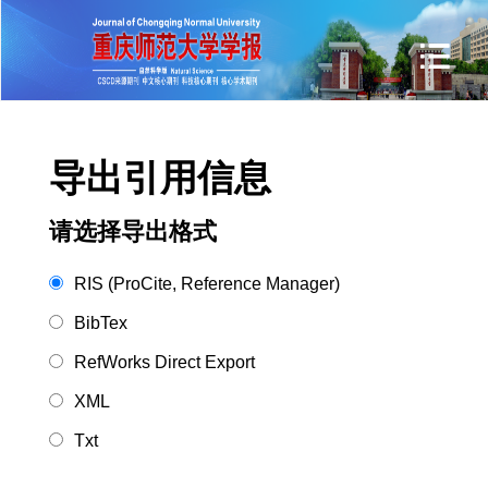
导出引用信息
请选择导出格式
RIS (ProCite, Reference Manager)
BibTex
RefWorks Direct Export
XML
Txt