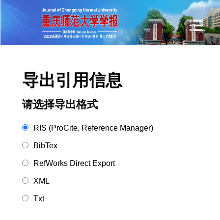
导出引用信息
请选择导出格式
RIS (ProCite, Reference Manager)
BibTex
RefWorks Direct Export
XML
Txt