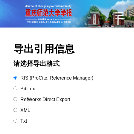
导出引用信息
请选择导出格式
RIS (ProCite, Reference Manager)
BibTex
RefWorks Direct Export
XML
Txt