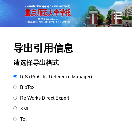
导出引用信息
请选择导出格式
RIS (ProCite, Reference Manager)
BibTex
RefWorks Direct Export
XML
Txt