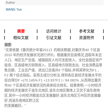
Author
WANG Yun
摘要
访问统计
参考文献
相似文献
引证文献
资源附件
摘要:
"文章依据《重庆统计年鉴2011》的相关数据,对重庆市40 个区县
2010 年的经济发展状况进行评价。根据重庆自身情况,选取年末总
人口、地区生产总值、城镇居民人均可支配收入、全社会固定资产
投资、区县级地方财政收入、区县级地方财政支出、社会消费品零
售总额、工业总产值、进出口总值共9 个指标,并将其转化为F1 、
F2 两个综合指标。采用主成分分析法,得到各区县经济发展水平的
综合得分F =(70.145% F1 +13.937F2 ) / 84.082% ,从而得出重庆
市40 个区县经济发展状况的具体综合排名。结果表明,一小时经济
圈的经济发展优于渝东北地区,渝东北地区整体上又优于渝东南地
区;其中一小时经济圈渝北区发展最好,渝东北地区万州区的发展最
好,而渝东南地区黔江区
的发展最好。"