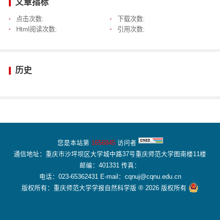
文章指标
点击次数:
下载次数:
Html阅读次数:
引用次数:
历史
您是本站第
1656845
访问者
通信地址：重庆市沙坪坝区大学城中路37号重庆师范大学图南楼11楼
邮编：401331 传真：
电话：023-65362431 E-mail：cqnuj@cqnu.edu.cn
版权所有：重庆师范大学学报自然科学版 ® 2026 版权所有