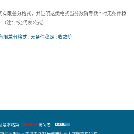
有限差分格式，并证明这类格式当分数阶导数 * 时无条件稳
。（注：*处代表公式）
有限差分格式
;
无条件稳定
;
收敛阶
您是本站第
1656662
访问者
市沙坪坝区大学城中路37号重庆师范大学图南楼11楼