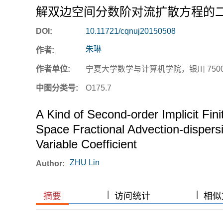
解双边空间分数阶对流扩散方程的
DOI:
10.11721/cqnuj20150508
朱琳
作者:
作者单位:
宁夏大学数学与计算机学院，银川 7500
中图分类号:
O175.7
A Kind of Second-order Implicit Fin
Space Fractional Advection-dispersio
Variable Coefficient
ZHU Lin
Author:
|
|
|
|
摘要
访问统计
相似文