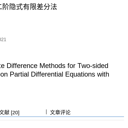
二阶隐式有限差分法
21
ite Difference Methods for Two-sided
n Partial Differential Equations with
|
|
|
献 [20]
文章评论