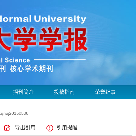
期刊简介
投稿指南
荣誉纪事
cqnuj20150508
导出引用
引用提醒