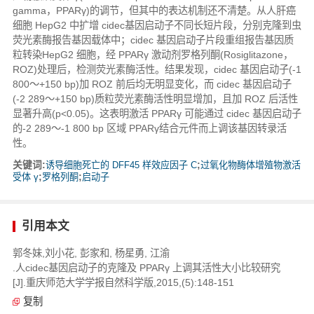
gamma，PPARγ)的调节，但其中的表达机制还不清楚。从人肝癌
细胞 HepG2 中扩增 cidec基因启动子不同长短片段，分别克隆到虫
荧光素酶报告基因载体中；cidec 基因启动子片段重组报告基因质
粒转染HepG2 细胞，经 PPARγ 激动剂罗格列酮(Rosiglitazone，
ROZ)处理后，检测荧光素酶活性。结果发现，cidec 基因启动子(-1
800～+150 bp)加 ROZ 前后均无明显变化，而 cidec 基因启动子
(-2 289～+150 bp)质粒荧光素酶活性明显增加，且加 ROZ 后活性
显著升高(p<0.05)。这表明激活 PPARγ 可能通过 cidec 基因启动子
的-2 289～-1 800 bp 区域 PPARγ结合元件而上调该基因转录活
性。
关键词:
诱导细胞死亡的 DFF45 样效应因子 C
;
过氧化物酶体增殖物激活
受体 γ
;
罗格列酮
;
启动子
引用本文
郭冬妹,刘小花, 彭家和, 杨星勇, 江渝
.人cidec基因启动子的克隆及 PPARγ 上调其活性大小比较研究
[J].重庆师范大学学报自然科学版,2015,(5):148-151
复制