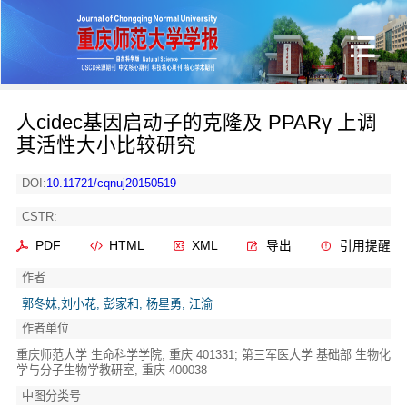
人cidec基因启动子的克隆及 PPARγ 上调
其活性大小比较研究
DOI:
10.11721/cqnuj20150519
CSTR:
PDF
HTML
XML
导出
引用提醒
作者
郭冬妹,刘小花, 彭家和, 杨星勇, 江渝
作者单位
重庆师范大学 生命科学学院, 重庆 401331; 第三军医大学 基础部 生物化
学与分子生物学教研室, 重庆 400038
中图分类号