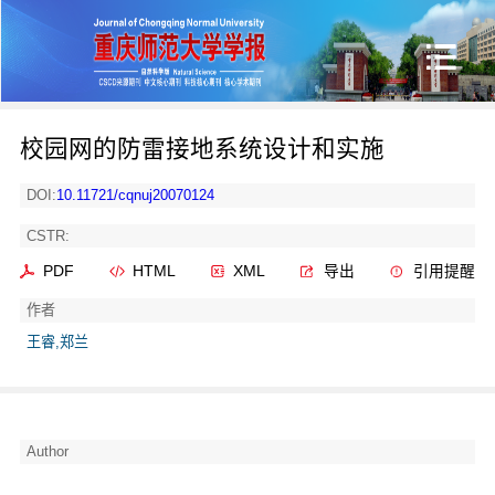
校园网的防雷接地系统设计和实施
DOI:
10.11721/cqnuj20070124
CSTR:
PDF
HTML
XML
导出
引用提醒
作者
王睿,郑兰
Author