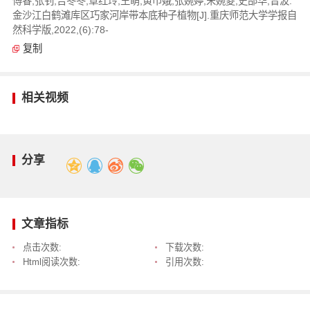
傅睿,张钊,吉冬冬,覃红玲,王萌,黄巾娥,张婉婷,宋婉菱,史邵华,曾波.
金沙江白鹤滩库区巧家河岸带本底种子植物[J].重庆师范大学学报自
然科学版,2022,(6):78-
复制
相关视频
分享
文章指标
点击次数:
下载次数:
Html阅读次数:
引用次数: