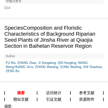
中图分类号
Q14
SpeciesComposition and Floristic
Characteristics of Background Riparian
Seed Plants of Jinsha River at Qiaojia
Section in Baihetan Reservoir Region
Author
FU Rui; ZHANG Zhao; JI Dongdong; QIN Hongling; WANG
Meng;HUANG Jin’e; ZHANG Wanting; SONG Wanling; SHI Shaohua;
ZENG Bo
摘要
访问统计
参考文献
相似文献
引证文献
资源附件
摘要: