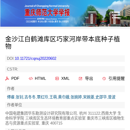
金沙江白鹤滩库区巧家河岸带本底种子植
物
DOI:
10.11721/cqnuj20220602
CSTR:
PDF
HTML
XML
导出
引用提醒
作者
傅睿,张钊,吉冬冬,覃红玲,王萌,黄巾娥,张婉婷,宋婉菱,史邵华,曾波
作者单位
中国电建集团华东勘测设计研究院有限公司, 杭州 311122;西南大学 生
命科学学院 三峡库区生态环境教育部重点实验室 重庆市三峡库区植物生
态与资源重点实验室, 重庆 400715