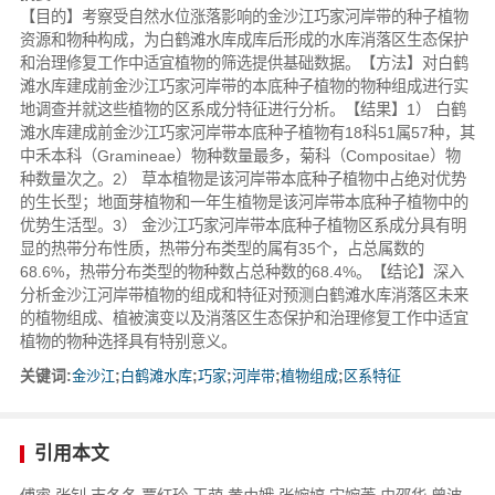
【目的】考察受自然水位涨落影响的金沙江巧家河岸带的种子植物
资源和物种构成，为白鹤滩水库成库后形成的水库消落区生态保护
和治理修复工作中适宜植物的筛选提供基础数据。【方法】对白鹤
滩水库建成前金沙江巧家河岸带的本底种子植物的物种组成进行实
地调查并就这些植物的区系成分特征进行分析。【结果】1） 白鹤
滩水库建成前金沙江巧家河岸带本底种子植物有18科51属57种，其
中禾本科（Gramineae）物种数量最多，菊科（Compositae）物
种数量次之。2） 草本植物是该河岸带本底种子植物中占绝对优势
的生长型；地面芽植物和一年生植物是该河岸带本底种子植物中的
优势生活型。3） 金沙江巧家河岸带本底种子植物区系成分具有明
显的热带分布性质，热带分布类型的属有35个，占总属数的
68.6%，热带分布类型的物种数占总种数的68.4%。【结论】深入
分析金沙江河岸带植物的组成和特征对预测白鹤滩水库消落区未来
的植物组成、植被演变以及消落区生态保护和治理修复工作中适宜
植物的物种选择具有特别意义。
关键词:
金沙江
;
白鹤滩水库
;
巧家
;
河岸带
;
植物组成
;
区系特征
引用本文