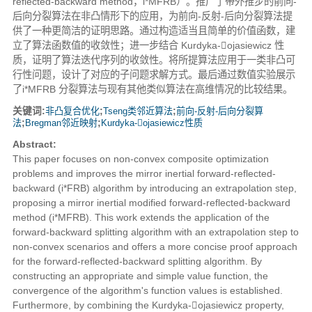
reflected-backward method，i*MFRB）。推广了带外推步的前向-
后向分裂算法在非凸情形下的应用，为前向-反射-后向分裂算法提
供了一种更简洁的证明思路。通过构造适当且简单的价值函数，建
立了算法函数值的收敛性；进一步结合 Kurdyka-ojasiewicz 性
质，证明了算法迭代序列的收敛性。将所提算法应用于一类非凸可
行性问题，设计了对应的子问题求解方式。最后通过数值实验展示
了i*MFRB 分裂算法与现有其他类似算法在高维情况的比较结果。
关键词:
非凸复合优化
;
Tseng类邻近算法
;
前向-反射-后向分裂算
法
;
Bregman邻近映射
;
Kurdyka-ojasiewicz性质
Abstract:
This paper focuses on non-convex composite optimization
problems and improves the mirror inertial forward-reflected-
backward (i*FRB) algorithm by introducing an extrapolation step,
proposing a mirror inertial modified forward-reflected-backward
method (i*MFRB). This work extends the application of the
forward-backward splitting algorithm with an extrapolation step to
non-convex scenarios and offers a more concise proof approach
for the forward-reflected-backward splitting algorithm. By
constructing an appropriate and simple value function, the
convergence of the algorithm's function values is established.
Furthermore, by combining the Kurdyka-ojasiewicz property,