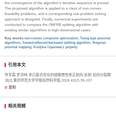
the convergence of the algorithm's iterative sequence is proved.
The proposed algorithm is applied to a class of non-convex
feasibility problems, and a corresponding sub-problem solving
approach is designed. Finally, numerical experiments are
conducted to compare the i*MFRB splitting algorithm with
existing similar algorithms in high-dimensional cases.
Key words:
non-convex composite optimization
;
Tseng-type proximal
algorithms
;
forward-reflected-backward splitting algorithm
;
Bregman
proximal mapping
;
Kurdyka-ojasiewicz property
引用本文
传军霖,罗洪林.非凸复合优化的镜像惯性修正前向-反射-后向分裂算
法[J].重庆师范大学学报自然科学版,2026,43(2):95-107
复制
相关视频