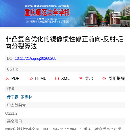
非凸复合优化的镜像惯性修正前向-反射-后
向分裂算法
DOI:
10.11721/cqnuj20260208
CSTR:
PDF
HTML
XML
导出
引用提醒
作者
传军霖
罗洪林
中图分类号
O221.2
基金项目
国家自然科学基金面上项目（No.11771064）；重庆市教育委员会科学