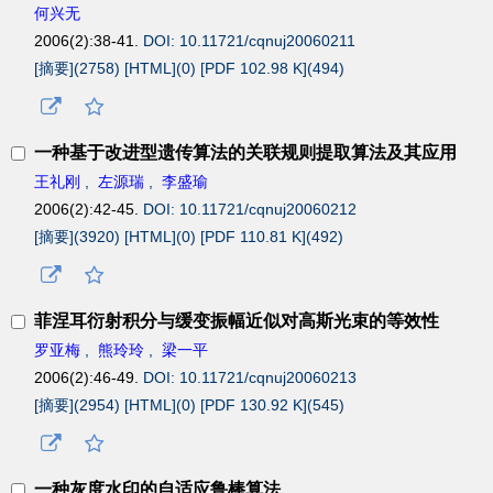
何兴无
2006(2):38-41.
DOI: 10.11721/cqnuj20060211
[摘要](
2758
)
[HTML](
0
)
[PDF 102.98 K](
494
)
一种基于改进型遗传算法的关联规则提取算法及其应用
王礼刚
,
左源瑞
,
李盛瑜
2006(2):42-45.
DOI: 10.11721/cqnuj20060212
[摘要](
3920
)
[HTML](
0
)
[PDF 110.81 K](
492
)
菲涅耳衍射积分与缓变振幅近似对高斯光束的等效性
罗亚梅
,
熊玲玲
,
梁一平
2006(2):46-49.
DOI: 10.11721/cqnuj20060213
[摘要](
2954
)
[HTML](
0
)
[PDF 130.92 K](
545
)
一种灰度水印的自适应鲁棒算法