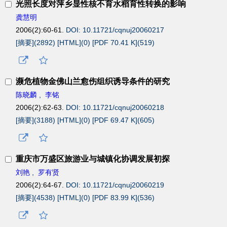
光照长度对萍乡显性核不育水稻育性转换的影响
龚慧明
2006(2):60-61.
DOI: 10.11721/cqnuj20060217
[摘要](
2892
)
[HTML](
0
)
[PDF 70.41 K](
519
)
濒危植物金佛山兰愈伤组织诱导条件的研究
陈晓麟
,
李铭
2006(2):62-63.
DOI: 10.11721/cqnuj20060218
[摘要](
3188
)
[HTML](
0
)
[PDF 69.47 K](
605
)
重庆市万盛区旅游业与城镇化协调发展初探
刘艳
,
罗有贤
2006(2):64-67.
DOI: 10.11721/cqnuj20060219
[摘要](
4538
)
[HTML](
0
)
[PDF 83.99 K](
536
)