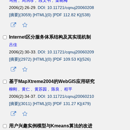
马燕
,
周润珍
,
段文书
,
梁晓梅
2006(2):26-29.
DOI: 10.11721/cqnuj20060208
[摘要](
3059
)
[HTML](
0
)
[PDF 112.82 K](
538
)
Internet区分服务体系结构及其实现机制
吕佳
2006(2):30-33.
DOI: 10.11721/cqnuj20060209
[摘要](
2972
)
[HTML](
0
)
[PDF 109.53 K](
526
)
基于MapXtreme2004的WebGIS应用研究
柳刚
,
黄仁
,
黄苏园
,
陈良
,
程平
2006(2):34-37.
DOI: 10.11721/cqnuj20060210
[摘要](
3011
)
[HTML](
0
)
[PDF 131.27 K](
479
)
用户兴趣实例模型与Kmeans算法的改进