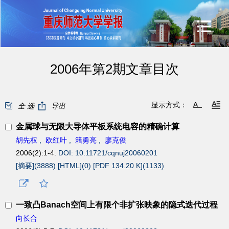
2006年第2期文章目次
显示方式：
全 选
导出
金属球与无限大导体平板系统电容的精确计算
胡先权
,
欧红叶
,
籍勇亮
,
廖克俊
2006(2):1-4.
DOI: 10.11721/cqnuj20060201
[摘要](
3888
)
[HTML](
0
)
[PDF 134.20 K](
1133
)
一致凸Banach空间上有限个非扩张映象的隐式迭代过程
向长合