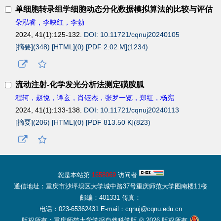
单细胞转录组学细胞动态分化数据模拟算法的比较与评估
朵泓睿，李映红，李勃
2024, 41(1):125-132.
DOI: 10.11721/cqnuj20240105
[摘要](
348
)
[HTML](
0
)
[PDF 2.02 M](
1234
)
流动注射-化学发光分析法测定磺胺胍
程轲，赵悦，谭玄，肖钰杰，张罗一览，郑红，杨宪
2024, 41(1):133-138.
DOI: 10.11721/cqnuj20240113
[摘要](
206
)
[HTML](
0
)
[PDF 813.50 K](
823
)
您是本站第
1658069
访问者
通信地址：重庆市沙坪坝区大学城中路37号重庆师范大学图南楼11楼
邮编：401331 传真：
电话：023-65362431 E-mail：cqnuj@cqnu.edu.cn
版权所有：重庆师范大学学报自然科学版 ® 2026 版权所有