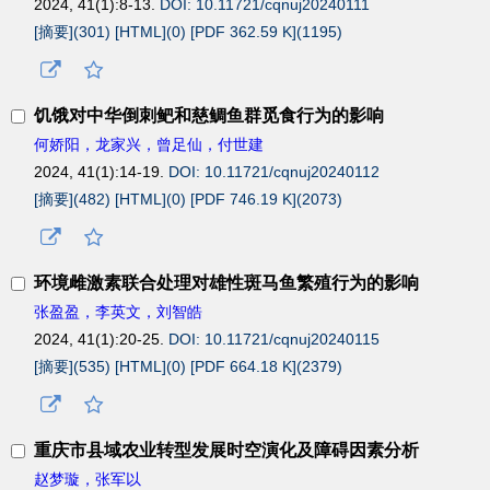
2024, 41(1):8-13.
DOI: 10.11721/cqnuj20240111
[摘要](
301
)
[HTML](
0
)
[PDF 362.59 K](
1195
)
饥饿对中华倒刺鲃和慈鲷鱼群觅食行为的影响
何娇阳，龙家兴，曾足仙，付世建
2024, 41(1):14-19.
DOI: 10.11721/cqnuj20240112
[摘要](
482
)
[HTML](
0
)
[PDF 746.19 K](
2073
)
环境雌激素联合处理对雄性斑马鱼繁殖行为的影响
张盈盈，李英文，刘智皓
2024, 41(1):20-25.
DOI: 10.11721/cqnuj20240115
[摘要](
535
)
[HTML](
0
)
[PDF 664.18 K](
2379
)
重庆市县域农业转型发展时空演化及障碍因素分析
赵梦璇，张军以