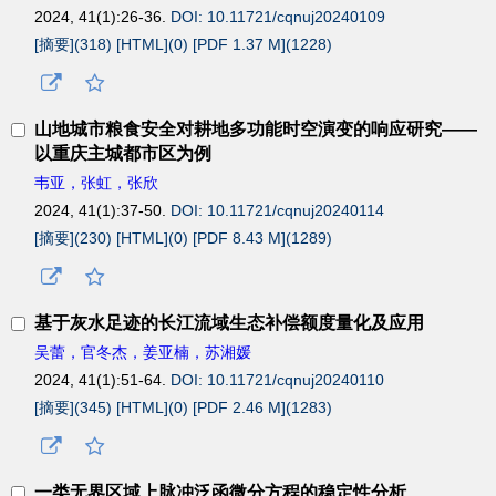
2024, 41(1):26-36.
DOI: 10.11721/cqnuj20240109
[摘要](
318
)
[HTML](
0
)
[PDF 1.37 M](
1228
)
山地城市粮食安全对耕地多功能时空演变的响应研究——
以重庆主城都市区为例
韦亚，张虹，张欣
2024, 41(1):37-50.
DOI: 10.11721/cqnuj20240114
[摘要](
230
)
[HTML](
0
)
[PDF 8.43 M](
1289
)
基于灰水足迹的长江流域生态补偿额度量化及应用
吴蕾，官冬杰，姜亚楠，苏湘媛
2024, 41(1):51-64.
DOI: 10.11721/cqnuj20240110
[摘要](
345
)
[HTML](
0
)
[PDF 2.46 M](
1283
)
一类无界区域上脉冲泛函微分方程的稳定性分析