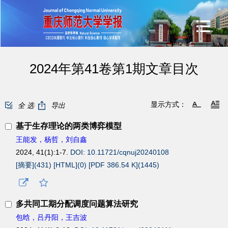
2024年第41卷第1期文章目次
显示方式：
全 选
导出
基于生存理论的两类博弈模型
王能发，杨哲，刘自鑫
2024, 41(1):1-7.
DOI: 10.11721/cqnuj20240108
[摘要](
431
)
[HTML](
0
)
[PDF 386.54 K](
1445
)
多共同工期分配调度问题算法研究
包晗，吕丹阳，王吉波