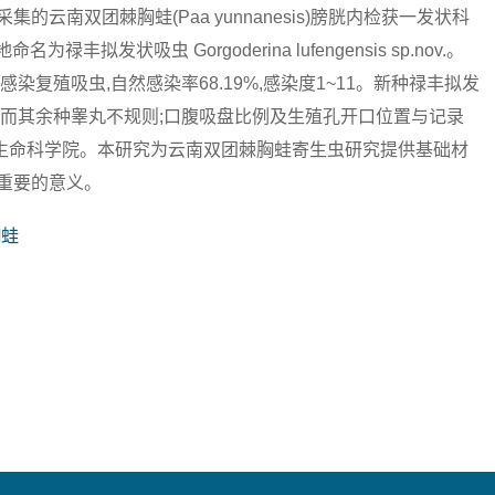
地采集的云南双团棘胸蛙(Paa yunnanesis)膀胱内检获一发状科
地命名为禄丰拟发状吸虫 Gorgoderina lufengensis sp.nov.。
染复殖吸虫,自然感染率68.19%,感染度1~11。新种禄丰拟发
,而其余种睾丸不规则;口腹吸盘比例及生殖孔开口位置与记录
生命科学院。本研究为云南双团棘胸蛙寄生虫研究提供基础材
重要的意义。
胸蛙