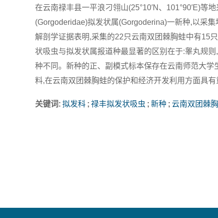
在云南禄丰县一平浪刁翎山(25°10′N、101°90′E)等
(Gorgoderidae)拟发状属(Gorgoderina)一新种,以采集
解剖学证据表明,采集的22只云南双团棘胸蛙中有15只感
状吸虫与拟发状属报道种最显著的区别在于:睾丸规则
种不同。新种的正、副模式标本保存在云南师范大学
料,在云南双团棘胸蛙的保护和经济开发利用方面具有
关键词:
拟发科
;
禄丰拟发状吸虫
;
新种
;
云南双团棘