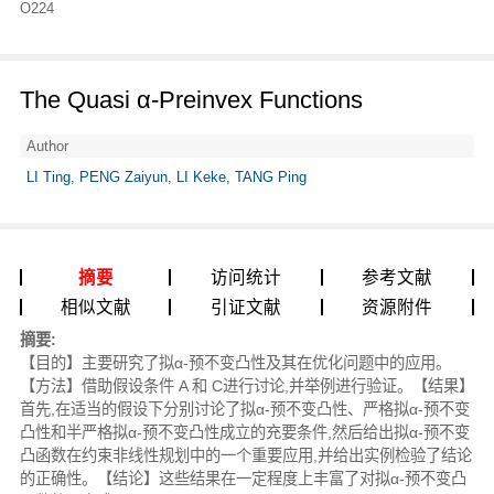
O224
The Quasi α-Preinvex Functions
Author
LI Ting, PENG Zaiyun, LI Keke, TANG Ping
摘要
访问统计
参考文献
相似文献
引证文献
资源附件
摘要:
【目的】主要研究了拟α-预不变凸性及其在优化问题中的应用。
【方法】借助假设条件 A 和 C进行讨论,并举例进行验证。【结果】
首先,在适当的假设下分别讨论了拟α-预不变凸性、严格拟α-预不变
凸性和半严格拟α-预不变凸性成立的充要条件,然后给出拟α-预不变
凸函数在约束非线性规划中的一个重要应用,并给出实例检验了结论
的正确性。【结论】这些结果在一定程度上丰富了对拟α-预不变凸