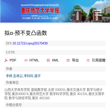
拟α-预不变凸函数
DOI:
10.11721/cqnuj20170430
CSTR:
PDF
HTML
XML
导出
引用提醒
作者
李婷,彭再云,李科科,唐平
作者单位
山西大学商务学院 基础教学部,太原 030031;重庆交通大学 数学与统计
学院,重庆400074;重庆师范大学 数学科学学院,重庆 401331;重庆文理学
院 数学与财经学院,重庆 402160
中图分类号