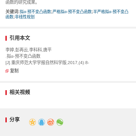
函数的研究成果。
关键词:
拟α-预不变凸函数
;
严格拟α-预不变凸函数
;
半严格拟α-预不变凸
函数
;
非线性规划
引用本文
李婷,彭再云,李科科,唐平
.拟α-预不变凸函数
[J].重庆师范大学学报自然科学版,2017,(4):8-
复制
相关视频
分享